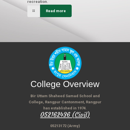
recreation.
Read more
College Overview
Bir Uttam Shaheed Samad School and
College, Rangpur Cantonment, Rangpur
has established in 1974.
052162436 (Civil)
05213172 (Army)