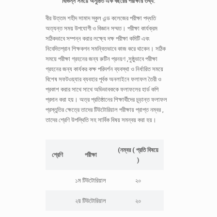
বিভিন্ন সময়ে অনুষ্ঠিত এক বছরের পরীক্ষার তথ্য:
বীর উত্তম শহীদ সামাদ স্কুল এন্ড কলেজের পরীক্ষা পদ্ধতি
অত্যন্ত সময় উপযোগী ও বিজ্ঞান সম্মত। পরীক্ষা কার্যক্রম
সঠিকভাবে সম্পন্ন করার লক্ষ্যে দক্ষ পরীক্ষা কমিটি এবং
নিবেদিতপ্রান শিক্ষকগন সমন্বিতভাবে কাজ করে থাকেন। সঠিক
সময়ে পরীক্ষা গ্রহনের জন্য রুটিন প্রনয়ণ ,সুষ্ঠুভাবে পরীক্ষা
গ্রহনের জন্য কার্যকর কক্ষ পরিদর্শন ব্যবস্থা ও নির্ধারিত সময়ে
বিশেষ সফটওয়্যার ব্যবহার পূর্বক অনলাইনে ফলাফল তৈরী ও
প্রকাশ করার সাথে সাথে অভিভাবককে ফলাফলের হার্ড কপি
প্রদান করা হয়। অত্র প্রতিষ্ঠানের শিক্ষার্থীদের চূড়ান্ত ফলাফল
প্রস্তুতির ক্ষেত্রে তাদের টিউটোরিয়াল পরীক্ষায় প্রাপ্ত নম্বর ,
তাদের শ্রেণি উপস্থিতি সহ সার্বিক বিষয় সমন্বয় করা হয়।
(নম্বর ( প্রতি বিষয়ে
শ্রেণি
পরীক্ষা
)
১ম টিউটোরিয়াল
২০
২য় টিউটোরিয়াল
২০