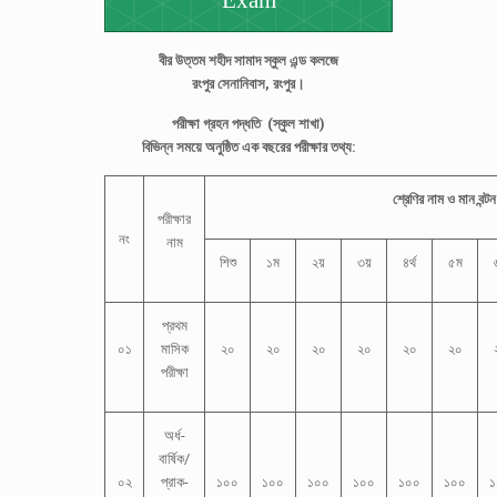
Exam
বীর উত্তম শহীদ সামাদ স্কুল এন্ড কলজে
রংপুর সেনানিবাস, রংপুর।
পরীক্ষা গ্রহন পদ্ধতি (স্কুল শাখা)
বিভিন্ন সময়ে অনুষ্ঠিত এক বছরের পরীক্ষার তথ্য:
শ্রেণির নাম ও মান বন্টন 
পরীক্ষার
নং
নাম
শিশু
১ম
২য়
৩য়
৪র্থ
৫ম
৬
প্রথম
০১
মাসিক
২০
২০
২০
২০
২০
২০
পরীক্ষা
অর্ধ-
বার্ষিক/
০২
প্রাক-
১০০
১০০
১০০
১০০
১০০
১০০
১