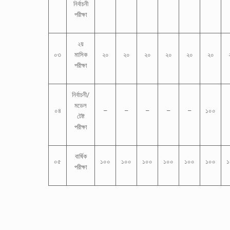
নির্বাচনী
পরীক্ষা
২য়
০৩
মাসিক
২০
২০
২০
২০
২০
২০
পরীক্ষা
নির্বাচনী/
মডেল
০৪
–
–
–
–
–
১০০
টেষ্ট
পরীক্ষা
বার্ষিক
০৫
১০০
১০০
১০০
১০০
১০০
১০০
১
পরীক্ষা